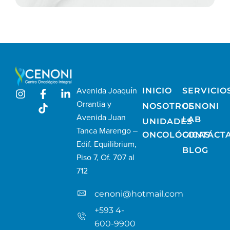
Avenida Joaquín
INICIO
SERVICIO
Orrantia y
NOSOTROS
CENONI
Avenida Juan
LAB
UNIDADES
Tanca Marengo –
ONCOLÓGICAS
CONTÁCT
Edif. Equilibrium,
BLOG
Piso 7, Of. 707 al
712
cenoni@hotmail.com
+593 4-
600-9900