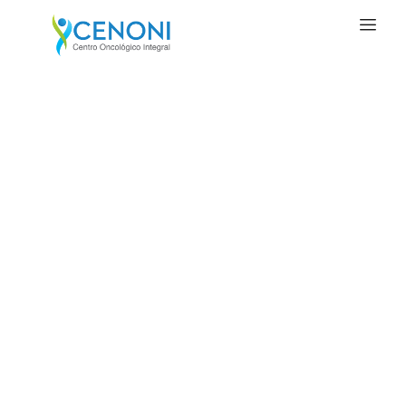
EN LA PREVENCIÓN ESTÁ
LA VIDA
Brindamos programas integrales de prevención,
diagnóstico
precoz y tratamientos efectivos contra el cáncer.
AGENDA TU CITA